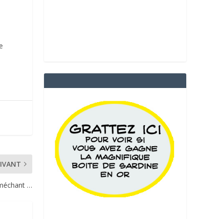
e
IVANT
 méchant …