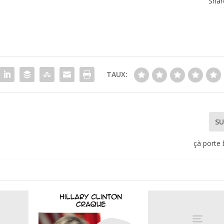
Shar
TAUX:
SU
çà porte