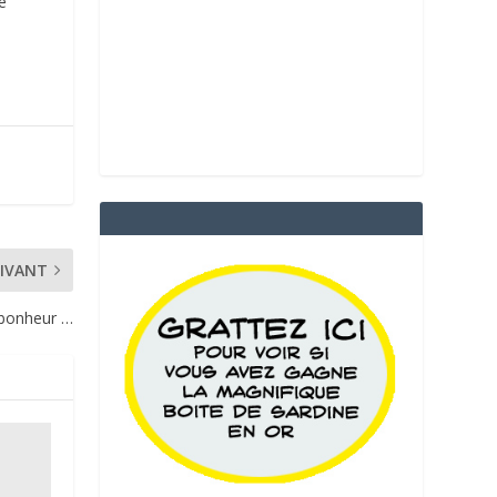
e
IVANT
 bonheur …