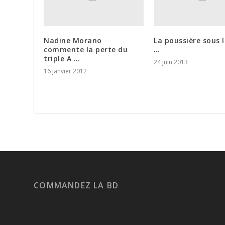
Nadine Morano
La poussière sous 
commente la perte du
…
triple A …
24 juin 2013
16 janvier 2012
COMMANDEZ LA BD